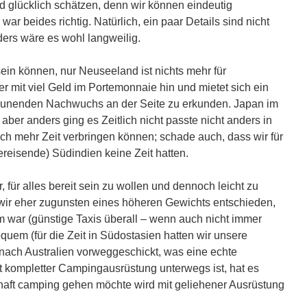
glücklich schätzen, denn wir können eindeutig
ar beides richtig. Natürlich, ein paar Details sind nicht
ers wäre es wohl langweilig.
ein können, nur Neuseeland ist nichts mehr für
er mit viel Geld im Portemonnaie hin und mietet sich ein
unenden Nachwuchs an der Seite zu erkunden. Japan im
ber anders ging es Zeitlich nicht passte nicht anders in
och mehr Zeit verbringen können; schade auch, dass wir für
ereisende) Südindien keine Zeit hatten.
 für alles bereit sein zu wollen und dennoch leicht zu
wir eher zugunsten eines höheren Gewichts entschieden,
 war (günstige Taxis überall – wenn auch nicht immer
quem (für die Zeit in Südostasien hatten wir unsere
ach Australien vorweggeschickt, was eine echte
it kompletter Campingausrüstung unterwegs ist, hat es
thaft camping gehen möchte wird mit geliehener Ausrüstung