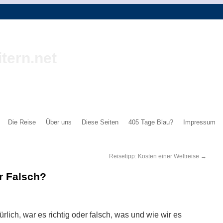
tern.net
Die Reise
Über uns
Diese Seiten
405 Tage Blau?
Impressum
Reisetipp: Kosten einer Weltreise
→
er Falsch?
rlich, war es richtig oder falsch, was und wie wir es