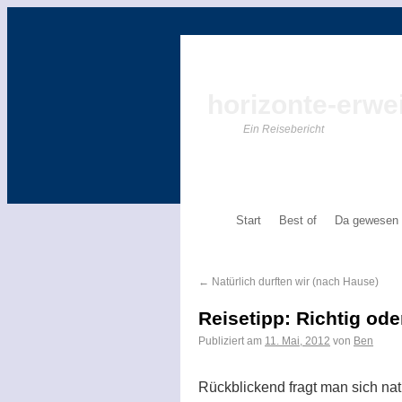
horizonte-erwei
Ein Reisebericht
Start
Best of
Da gewesen
←
Natürlich durften wir (nach Hause)
Reisetipp: Richtig od
Publiziert am
11. Mai, 2012
von
Ben
Rückblickend fragt man sich natü