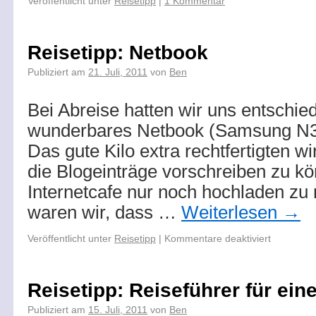
Veröffentlicht unter
Reisetipp
|
1 Kommentar
Reisetipp: Netbook
Publiziert am
21. Juli, 2011
von
Ben
Bei Abreise hatten wir uns entschied
wunderbares Netbook (Samsung N3
Das gute Kilo extra rechtfertigten wi
die Blogeinträge vorschreiben zu k
Internetcafe nur noch hochladen zu
waren wir, dass …
Weiterlesen
→
Veröffentlicht unter
Reisetipp
|
Kommentare deaktiviert
Reisetipp: Reiseführer für ein
Publiziert am
15. Juli, 2011
von
Ben