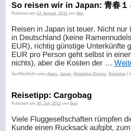
So reisen wir in Japan: 
Publiziert am
12. August, 2011
von
Ben
Reisen in Japan ist teuer. Nicht nur 
in Deutschland (keine Ramennudels
EUR), richtig günstige Unterkünfte gi
EUR pro Person geht selbst in ein
nichts), aber die Kosten der …
Weit
Veröffentlicht unter
Asien
,
Japan
,
Reiseblog Eintrag
,
Reisetipp
|
Reisetipp: Cargobag
Publiziert am
30. Juli, 2011
von
Ben
Viele Fluggesellschaften rümpfen d
Kunde einen Rucksack aufgibt, zumi