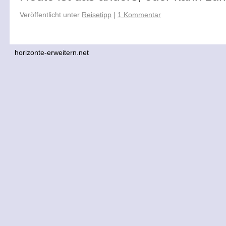
Veröffentlicht unter
Reisetipp
|
1 Kommentar
horizonte-erweitern.net