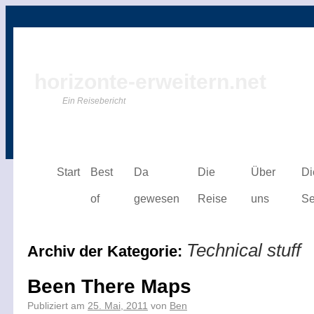
horizonte-erweitern.net
Ein Reisebericht
Start
Best
Da
Die
Über
Di
of
gewesen
Reise
uns
Se
Technical stuff
Archiv der Kategorie:
Been There Maps
Publiziert am
25. Mai, 2011
von
Ben