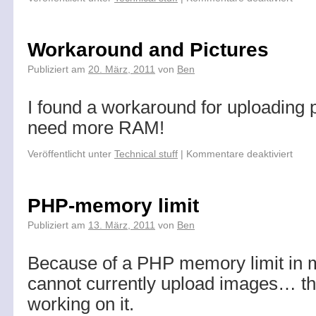
Workaround and Pictures
Publiziert am
20. März, 2011
von
Ben
I found a workaround for uploading pi
need more RAM!
Veröffentlicht unter
Technical stuff
|
Kommentare deaktiviert
PHP-memory limit
Publiziert am
13. März, 2011
von
Ben
Because of a PHP memory limit in m
cannot currently upload images… the
working on it.