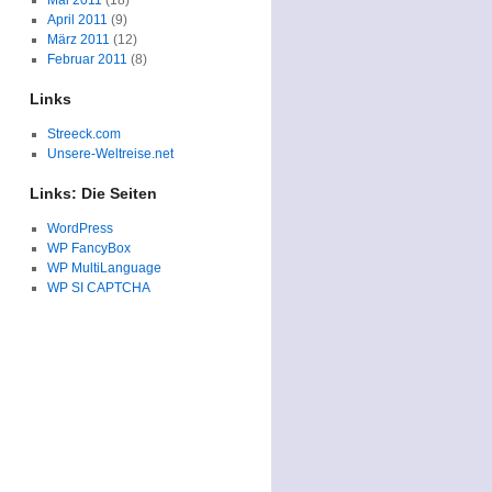
Mai 2011
(18)
April 2011
(9)
März 2011
(12)
Februar 2011
(8)
Links
Streeck.com
Unsere-Weltreise.net
Links: Die Seiten
WordPress
WP FancyBox
WP MultiLanguage
WP SI CAPTCHA