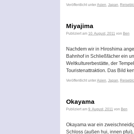
Veröffentlicht unter
Asien
,
Japan
,
Reiseblo
Miyajima
Publiziert am
10. August, 2011
von
Ben
Nachdem wir in Hiroshima ang
Bahnhof in Schließfächer ein 
Weltkulturerbestätte, der Tempel
Touristenattraktion. Das Bild ke
Veröffentlicht unter
Asien
,
Japan
,
Reiseblo
Okayama
Publiziert am
9. August, 2011
von
Ben
Okayama war ein zweischneidige
Schloss (außen hui, innen pfui)