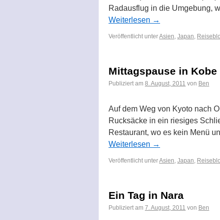
Radausflug in die Umgebung, wie
Weiterlesen
→
Veröffentlicht unter
Asien
,
Japan
,
Reiseblo
Mittagspause in Kobe
Publiziert am
8. August, 2011
von
Ben
Auf dem Weg von Kyoto nach Ok
Rucksäcke in ein riesiges Schli
Restaurant, wo es kein Menü u
Weiterlesen
→
Veröffentlicht unter
Asien
,
Japan
,
Reiseblo
Ein Tag in Nara
Publiziert am
7. August, 2011
von
Ben