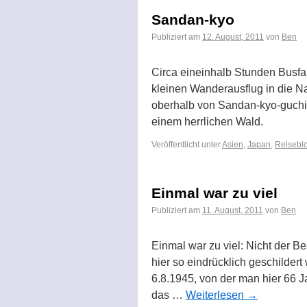
Sandan-kyo
Publiziert am
12. August, 2011
von
Ben
Circa eineinhalb Stunden Busfah
kleinen Wanderausflug in die N
oberhalb von Sandan-kyo-guchi 
einem herrlichen Wald.
Veröffentlicht unter
Asien
,
Japan
,
Reiseblo
Einmal war zu viel
Publiziert am
11. August, 2011
von
Ben
Einmal war zu viel: Nicht der B
hier so eindrücklich geschilder
6.8.1945, von der man hier 66 J
das …
Weiterlesen
→