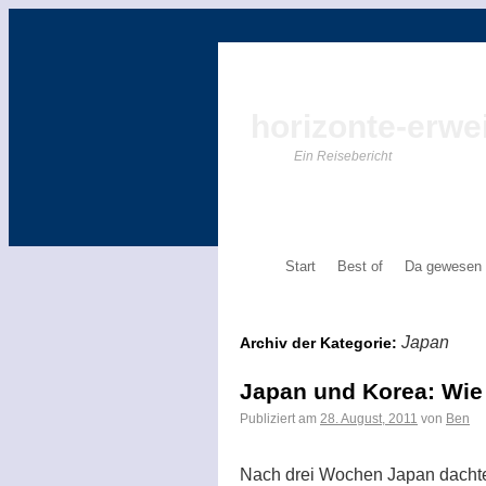
horizonte-erwei
Ein Reisebericht
Start
Best of
Da gewesen
Japan
Archiv der Kategorie:
Japan und Korea: Wie
Publiziert am
28. August, 2011
von
Ben
Nach drei Wochen Japan dachten