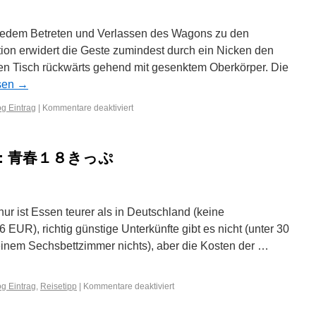
i jedem Betreten und Verlassen des Wagons zu den
ion erwidert die Geste zumindest durch ein Nicken den
den Tisch rückwärts gehend mit gesenktem Oberkörper. Die
sen
→
g Eintrag
|
Kommentare deaktiviert
apan: 青春１８きっぷ
 nur ist Essen teurer als in Deutschland (keine
EUR), richtig günstige Unterkünfte gibt es nicht (unter 30
einem Sechsbettzimmer nichts), aber die Kosten der …
g Eintrag
,
Reisetipp
|
Kommentare deaktiviert