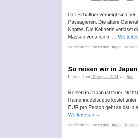
Der Schaffner verneigt sich be
Passagieren. Die ältere Generat
Kopfes. Die Kellnerin verlässt 
Massen verfallen in …
Weiterle
Veröffentlicht unter
Asien
,
Japan
,
Reiseblo
So reisen wir in J
Publiziert am
12. August, 2011
von
Ben
Reisen in Japan ist teuer. Nicht
Ramennudelsuppe kostet unter 6 
EUR pro Person geht selbst in 
Weiterlesen
→
Veröffentlicht unter
Asien
,
Japan
,
Reiseblo