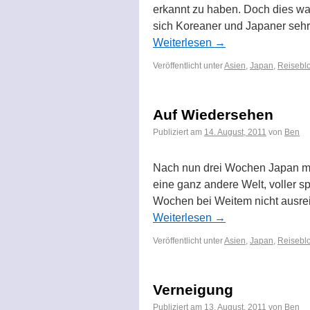
erkannt zu haben. Doch dies war
sich Koreaner und Japaner sehr
Weiterlesen
→
Veröffentlicht unter
Asien
,
Japan
,
Reiseblo
Auf Wiedersehen
Publiziert am
14. August, 2011
von
Ben
Nach nun drei Wochen Japan müs
eine ganz andere Welt, voller s
Wochen bei Weitem nicht ausre
Weiterlesen
→
Veröffentlicht unter
Asien
,
Japan
,
Reiseblo
Verneigung
Publiziert am
13. August, 2011
von
Ben