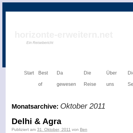
horizonte-erweitern.net
Ein Reisebericht
Start
Best
Da
Die
Über
Di
of
gewesen
Reise
uns
Se
Oktober 2011
Monatsarchive:
Delhi & Agra
Publiziert am
31. Oktober, 2011
von
Ben