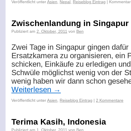
Veröffentlicht unter
Asien
,
Nepal
,
Reiseblog Eintrag
|
Kommentare
Zwischenlandung in Singapur
Publiziert am
2. Oktober, 2011
von
Ben
Zwei Tage in Singapur gingen dafür 
Ersatzkamera zu organisieren, ein
schicken, Einkäufe zu erledigen un
Schwüle möglichst wenig von der St
wenig haben wir dann schon geseh
Weiterlesen
→
Veröffentlicht unter
Asien
,
Reiseblog Eintrag
|
2 Kommentare
Terima Kasih, Indonesia
Publiziert am
1. Oktober, 2011
von
Ben