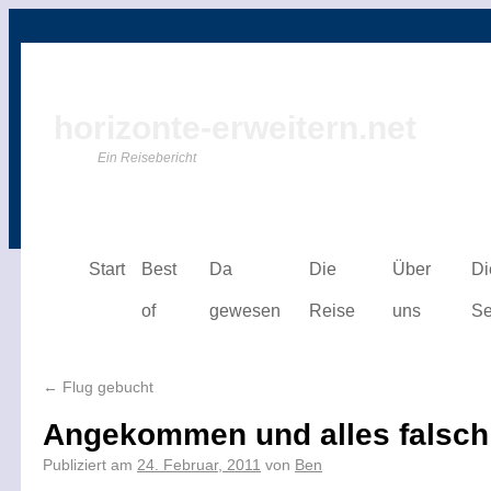
horizonte-erweitern.net
Ein Reisebericht
Start
Best
Da
Die
Über
Di
of
gewesen
Reise
uns
Se
←
Flug gebucht
Angekommen und alles falsc
Publiziert am
24. Februar, 2011
von
Ben