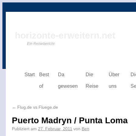
horizonte-erweitern.net
Ein Reisebericht
Start
Best
Da
Die
Über
Di
of
gewesen
Reise
uns
Se
←
Flug.de vs Fluege.de
Puerto Madryn / Punta Loma
Publiziert am
27. Februar, 2011
von
Ben