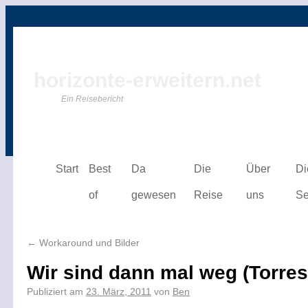
horizonte-erweitern.net
Ein Reisebericht
Start
Best
Da
Die
Über
Di
of
gewesen
Reise
uns
Se
←
Workaround und Bilder
Wir sind dann mal weg (Torres
Publiziert am
23. März, 2011
von
Ben