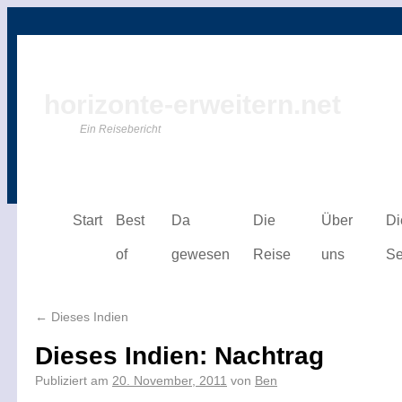
horizonte-erweitern.net
Ein Reisebericht
Start
Best
Da
Die
Über
Di
of
gewesen
Reise
uns
Se
←
Dieses Indien
Dieses Indien: Nachtrag
Publiziert am
20. November, 2011
von
Ben