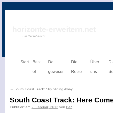
horizonte-erweitern.net
Ein Reisebericht
Start
Best
Da
Die
Über
Di
of
gewesen
Reise
uns
Se
←
South Coast Track: Slip Sliding Away
South Coast Track: Here Come
Publiziert am
2. Februar, 2012
von
Ben