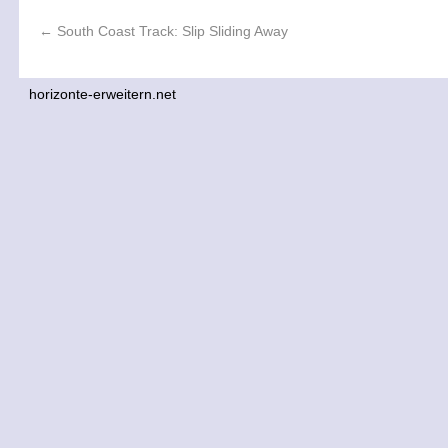
←
South Coast Track: Slip Sliding Away
horizonte-erweitern.net