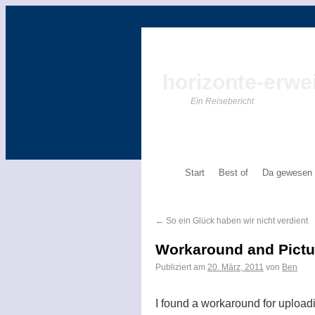
horizonte-erwei
Ein Reisebericht
Start
Best of
Da gewesen
←
So ein Glück haben wir nicht verdient
Workaround and Pictu
Publiziert am
20. März, 2011
von
Ben
I found a workaround for upload