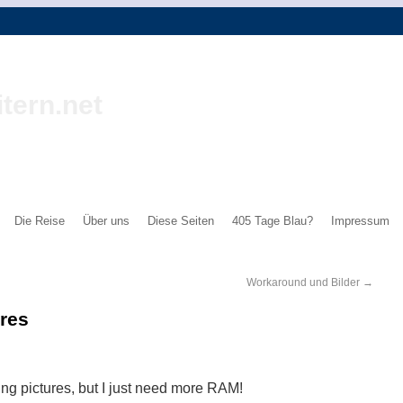
tern.net
Die Reise
Über uns
Diese Seiten
405 Tage Blau?
Impressum
Workaround und Bilder
→
res
ing pictures, but I just need more RAM!