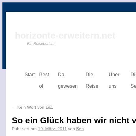
horizonte-erweitern.net
Ein Reisebericht
Start
Best
Da
Die
Über
Di
of
gewesen
Reise
uns
Se
←
Kein Wort von 1&1
So ein Glück haben wir nicht 
Publiziert am
19. März, 2011
von
Ben