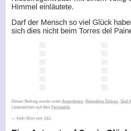
Himmel einläutete.
Darf der Mensch so viel Glück haben
sich dies nicht beim Torres del Pai
Dieser Beitrag wurde unter
Argentinien
,
Reiseblog Eintrag
,
Süd 
Lesezeichen auf den
Permalink
.
←
Kein Wort von 1&1