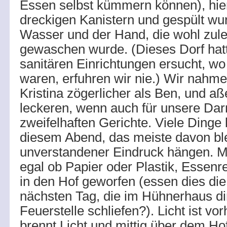
Essen selbst kümmern können), hie
dreckigen Kanistern und gespült wu
Wasser und der Hand, die wohl zul
gewaschen wurde. (Dieses Dorf hatte
sanitären Einrichtungen ersucht, wo 
waren, erfuhren wir nie.) Wir nahme
Kristina zögerlicher als Ben, und aß
leckeren, wenn auch für unsere Darm
zweifelhaften Gerichte. Viele Dinge
diesem Abend, das meiste davon ble
unverstandener Eindruck hängen. Mü
egal ob Papier oder Plastik, Essenr
in den Hof geworfen (essen dies di
nächsten Tag, die im Hühnerhaus di
Feuerstelle schliefen?). Licht ist v
brennt Licht und mittig über dem Ho