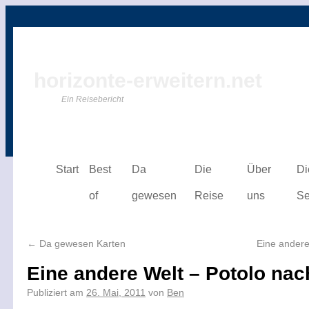
horizonte-erweitern.net
Ein Reisebericht
Start
Best
Da
Die
Über
Di
of
gewesen
Reise
uns
Se
←
Da gewesen Karten
Eine andere
Eine andere Welt – Potolo na
Publiziert am
26. Mai, 2011
von
Ben