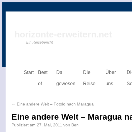
horizonte-erweitern.net
Ein Reisebericht
Start
Best
Da
Die
Über
Di
of
gewesen
Reise
uns
Se
←
Eine andere Welt – Potolo nach Maragua
Eine andere Welt – Maragua n
Publiziert am
27. Mai, 2011
von
Ben