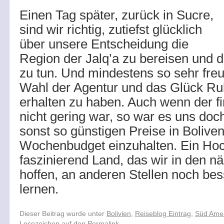
Einen Tag später, zurück in Sucre,
sind wir richtig, zutiefst glücklich
über unsere Entscheidung die
Region der Jalq’a zu bereisen und 
zu tun. Und mindestens so sehr freu
Wahl der Agentur und das Glück Ru
erhalten zu haben. Auch wenn der f
nicht gering war, so war es uns doc
sonst so günstigen Preise in Boliven
Wochenbudget einzuhalten. Ein Hoc
faszinierend Land, das wir in den 
hoffen, an anderen Stellen noch be
lernen.
Dieser Beitrag wurde unter
Bolivien
,
Reiseblog Eintrag
,
Süd Ame
Lesezeichen auf den
Permalink
.