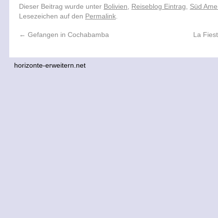
Dieser Beitrag wurde unter
Bolivien
,
Reiseblog Eintrag
,
Süd Ame
Lesezeichen auf den
Permalink
.
←
Gefangen in Cochabamba
La Fies
horizonte-erweitern.net