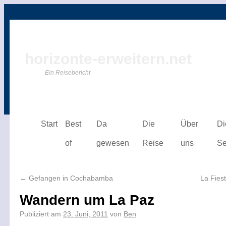
horizonte-erweitern.net
Ein Reisebericht
Start
Best
Da
Die
Über
Di
of
gewesen
Reise
uns
Se
←
Gefangen in Cochabamba
La Fies
Wandern um La Paz
Publiziert am
23. Juni, 2011
von
Ben