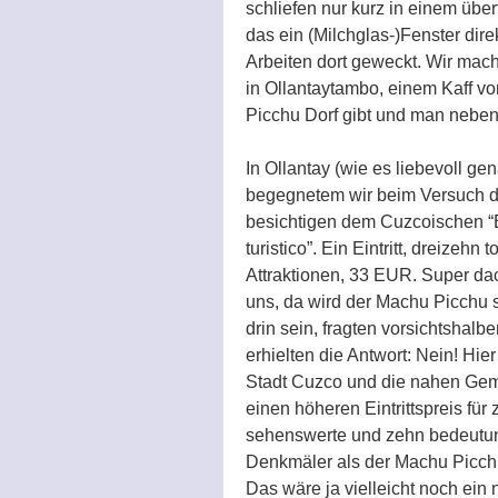
schliefen nur kurz in einem übe
das ein (Milchglas-)Fenster dir
Arbeiten dort geweckt. Wir mac
in Ollantaytambo, einem Kaff v
Picchu Dorf gibt und man neben
In Ollantay (wie es liebevoll ge
begegnetem wir beim Versuch d
besichtigen dem Cuzcoischen “
turistico”. Ein Eintritt, dreizehn t
Attraktionen, 33 EUR. Super da
uns, da wird der Machu Picchu 
drin sein, fragten vorsichtshalb
erhielten die Antwort: Nein! Hier
Stadt Cuzco und die nahen Ge
einen höheren Eintrittspreis für 
sehenswerte und zehn bedeutu
Denkmäler als der Machu Picchu
Das wäre ja vielleicht noch ein 