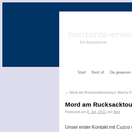
horizonte-erwei
Ein Reisebericht
Start
Best of
Da gewesen
←
Mord am Rucksacktourismus: Machu P
Mord am Rucksacktou
Publiziert am
8. Juli, 2011
von
Ben
Unser erster Kontakt mit Cuzco w