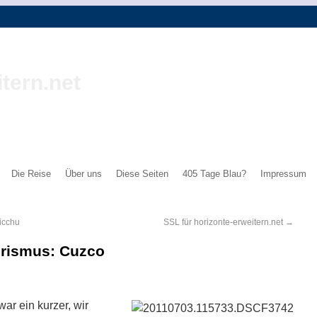
tern.net
Die Reise
Über uns
Diese Seiten
405 Tage Blau?
Impressum
icchu
SSL für horizonte-erweitern.net
→
rismus: Cuzco
ar ein kurzer, wir