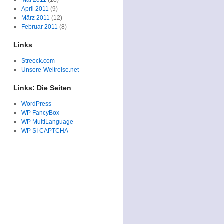
Mai 2011
(18)
April 2011
(9)
März 2011
(12)
Februar 2011
(8)
Links
Streeck.com
Unsere-Weltreise.net
Links: Die Seiten
WordPress
WP FancyBox
WP MultiLanguage
WP SI CAPTCHA