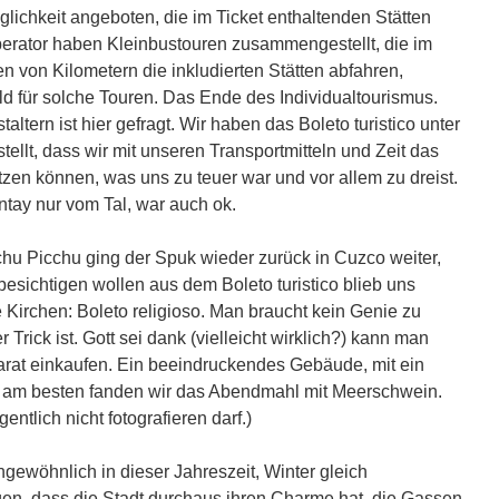
lichkeit angeboten, die im Ticket enthaltenden Stätten
perator haben Kleinbustouren zusammengestellt, die im
 von Kilometern die inkludierten Stätten abfahren,
eld für solche Touren. Das Ende des Individualtourismus.
altern ist hier gefragt. Wir haben das Boleto turistico unter
llt, dass wir mit unseren Transportmitteln und Zeit das
utzen können, was uns zu teuer war und vor allem zu dreist.
ntay nur vom Tal, war auch ok.
u Picchu ging der Spuk wieder zurück in Cuzco weiter,
n besichtigen wollen aus dem Boleto turistico blieb uns
e Kirchen: Boleto religioso. Man braucht kein Genie zu
Trick ist. Gott sei dank (vielleicht wirklich?) kann man
parat einkaufen. Ein beeindruckendes Gebäude, mit ein
s: am besten fanden wir das Abendmahl mit Meerschwein.
ntlich nicht fotografieren darf.)
ngewöhnlich in dieser Jahreszeit, Winter gleich
gen, dass die Stadt durchaus ihren Charme hat, die Gassen