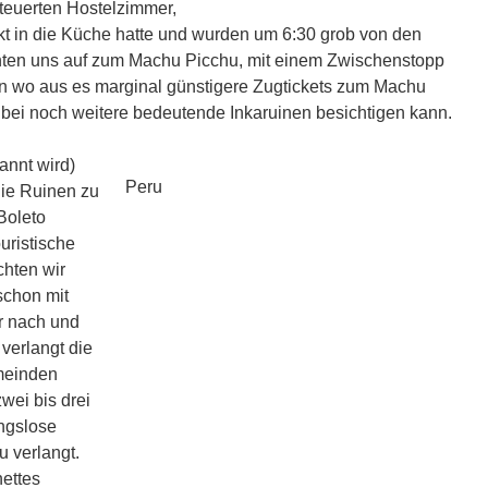
rteuerten Hostelzimmer,
ekt in die Küche hatte und wurden um 6:30 grob von den
hten uns auf zum Machu Picchu, mit einem Zwischenstopp
on wo aus es marginal günstigere Zugtickets zum Machu
bei noch weitere bedeutende Inkaruinen besichtigen kann.
nannt wird)
Peru
ie Ruinen zu
Boleto
ouristische
chten wir
schon mit
er nach und
 verlangt die
meinden
zwei bis drei
ngslose
 verlangt.
nettes