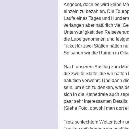
Angebot, doch es wird keine Mög
einzeln zu bezahlen. Die Touro
Laufe eines Tages und Hunderten
verlangen aber natürlich viel G
Unterwürfigkeit den Reiseveranst
die Lupe genommen und festgeste
Ticket für zwei Stätten hätten n
So sahen wir die Ruinen in Olla
Nach unserem Ausflug zum Mach
die zweite Stätte, die wir hätte
natütlich verwehrt. Und dann di
sein, um sich zu denken, was der 
sich in die Kathedrale auch se
paar sehr interessanten Detail
(Siehe Foto, obwohl man dort eige
Trotz schlechtem Wetter (sehr u
Trockenzeit) können wir bestäti