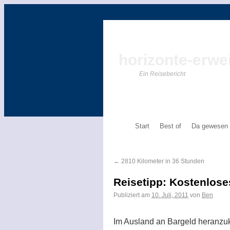
horizonte-erwei
Ein Reisebericht
Start
Best of
Da gewesen
←
2810 Kilometer in 36 Stunden
Reisetipp: Kostenlose
Publiziert am
10. Juli, 2011
von
Ben
Im Ausland an Bargeld heranzu