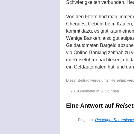
Schwierigkeiten verbunden. Heu
Von den Eltern hört man immer 
Cheques, Gebühr beim Kaufen, 
kommt dazu, es gibt kaum einen
Wenige Banken, also gut aufpass
Geldautomaten Bargeld abzuheb
via Online-Banking zeitnah zu ve
im Reiseführer nachlesen, ob da
ein Geldautomaten hat, und dan
Dieser Beitrag wurde unter
Reisetipp
verö
←
2810 Kilometer in 36 Stunden
Eine Antwort auf
Reiset
Reisetipp: Kostenloses
Pingback: