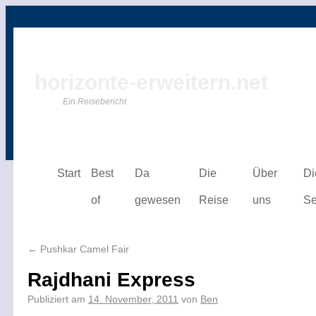
horizonte-erweitern.net
Ein Reisebericht
Start
Best
Da
Die
Über
Di
of
gewesen
Reise
uns
Se
←
Pushkar Camel Fair
Rajdhani Express
Publiziert am
14. November, 2011
von
Ben