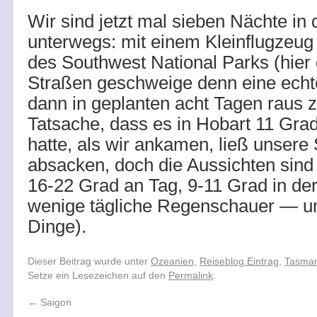
Wir sind jetzt mal sieben Nächte in 
unterwegs: mit einem Kleinflugzeug 
des Southwest National Parks (hier 
Straßen geschweige denn eine echte
dann in geplanten acht Tagen raus z
Tatsache, dass es in Hobart 11 Gra
hatte, als wir ankamen, ließ unser
absacken, doch die Aussichten sin
16-22 Grad an Tag, 9-11 Grad in de
wenige tägliche Regenschauer — un
Dinge).
Dieser Beitrag wurde unter
Ozeanien
,
Reiseblog Eintrag
,
Tasman
Setze ein Lesezeichen auf den
Permalink
.
←
Saigon