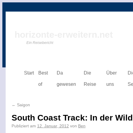
horizonte-erweitern.net
Ein Reisebericht
Start
Best
Da
Die
Über
Di
of
gewesen
Reise
uns
Se
←
Saigon
South Coast Track: In der Wild
Publiziert am
12. Januar, 2012
von
Ben