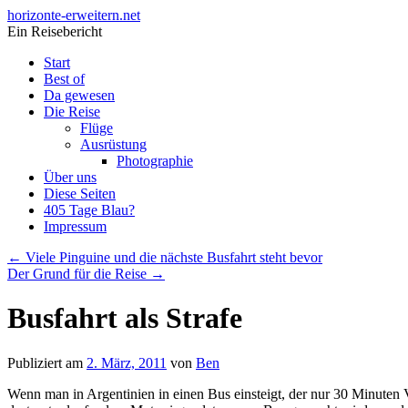
horizonte-erweitern.net
Ein Reisebericht
Skip
Start
to
Best of
content
Da gewesen
Die Reise
Flüge
Ausrüstung
Photographie
Über uns
Diese Seiten
405 Tage Blau?
Impressum
←
Viele Pinguine und die nächste Busfahrt steht bevor
Der Grund für die Reise
→
Busfahrt als Strafe
Publiziert am
2. März, 2011
von
Ben
Wenn man in Argentinien in einen Bus einsteigt, der nur 30 Minuten 