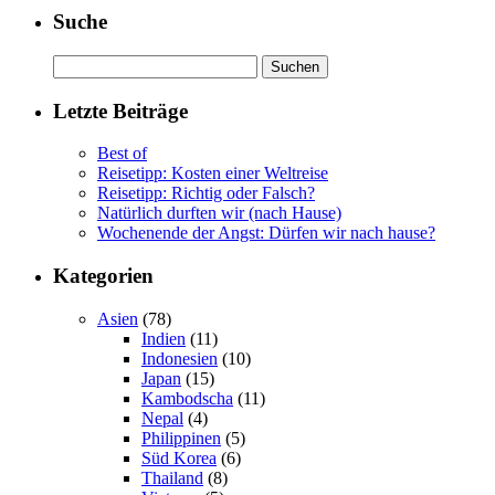
Suche
Suchen
nach:
Letzte Beiträge
Best of
Reisetipp: Kosten einer Weltreise
Reisetipp: Richtig oder Falsch?
Natürlich durften wir (nach Hause)
Wochenende der Angst: Dürfen wir nach hause?
Kategorien
Asien
(78)
Indien
(11)
Indonesien
(10)
Japan
(15)
Kambodscha
(11)
Nepal
(4)
Philippinen
(5)
Süd Korea
(6)
Thailand
(8)