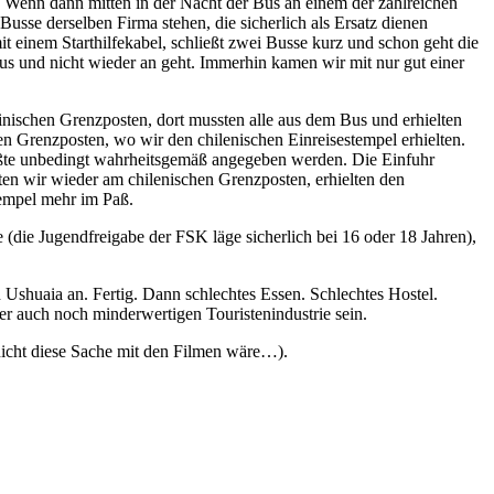
 Wenn dann mitten in der Nacht der Bus an einem der zahlreichen
Busse derselben Firma stehen, die sicherlich als Ersatz dienen
 einem Starthilfekabel, schließt zwei Busse kurz und schon geht die
aus und nicht wieder an geht.
Immerhin kamen wir mit nur gut einer
nischen Grenzposten, dort mussten alle aus dem Bus und erhielten
n Grenzposten, wo wir den chilenischen Einreisestempel erhielten.
üßte unbedingt wahrheitsgemäß angegeben werden. Die Einfuhr
lten wir wieder am chilenischen Grenzposten, erhielten den
tempel mehr im Paß.
(die Jugendfreigabe der FSK läge sicherlich bei 16 oder 18 Jahren),
Ushuaia an. Fertig. Dann schlechtes Essen. Schlechtes Hostel.
der auch noch minderwertigen Touristenindustrie sein.
nicht diese Sache mit den Filmen wäre…).