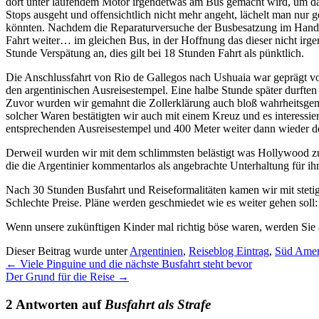
dort unter laufendem Motor irgendetwas am Bus gemacht wird, um dan
Stops ausgeht und offensichtlich nicht mehr angeht, lächelt man nur ge
könnten. Nachdem die Reparaturversuche der Busbesatzung im Handydis
Fahrt weiter… im gleichen Bus, in der Hoffnung das dieser nicht irge
Stunde Verspätung an, dies gilt bei 18 Stunden Fahrt als pünktlich.
Die Anschlussfahrt von Rio de Gallegos nach Ushuaia war geprägt vo
den argentinischen Ausreisestempel. Eine halbe Stunde später durfte
Zuvor wurden wir gemahnt die Zollerklärung auch bloß wahrheitsge
solcher Waren bestätigten wir auch mit einem Kreuz und es interessie
entsprechenden Ausreisestempel und 400 Meter weiter dann wieder den
Derweil wurden wir mit dem schlimmsten belästigt was Hollywood zu b
die die Argentinier kommentarlos als angebrachte Unterhaltung für ih
Nach 30 Stunden Busfahrt und Reiseformalitäten kamen wir mit stetig
Schlechte Preise. Pläne werden geschmiedet wie es weiter gehen soll: 
Wenn unsere zukünftigen Kinder mal richtig böse waren, werden Sie
Dieser Beitrag wurde unter
Argentinien
,
Reiseblog Eintrag
,
Süd Amer
←
Viele Pinguine und die nächste Busfahrt steht bevor
Der Grund für die Reise
→
2 Antworten auf
Busfahrt als Strafe