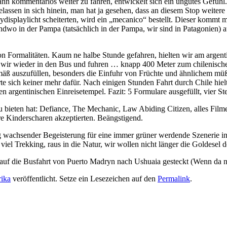
n kommentarlos weiter zu fahren, entwickelt sich ein ungutes Gefühl.
lassen in sich hinein, man hat ja gesehen, dass an diesem Stop weitere 
playlicht scheiterten, wird ein „mecanico“ bestellt. Dieser kommt mit
ndwo in der Pampa (tatsächlich in der Pampa, wir sind in Patagonien) 
n Formalitäten. Kaum ne halbe Stunde gefahren, hielten wir am argenti
n wir wieder in den Bus und fuhren … knapp 400 Meter zum chilenische
mäß auszufüllen, besonders die Einfuhr von Früchte und ähnlichem m
rte sich keiner mehr dafür. Nach einigen Stunden Fahrt durch Chile hie
 argentinischen Einreisetempel. Fazit: 5 Formulare ausgefüllt, vier S
ieten hat: Defiance, The Mechanic, Law Abiding Citizen, alles Filme 
re Kinderscharen akzeptierten. Beängstigend.
 wachsender Begeisterung für eine immer grüner werdende Szenerie in 
viel Trekking, raus in die Natur, wir wollen nicht länger die Goldesel 
 auf die Busfahrt von Puerto Madryn nach Ushuaia gesteckt (Wenn da 
ika
veröffentlicht. Setze ein Lesezeichen auf den
Permalink
.