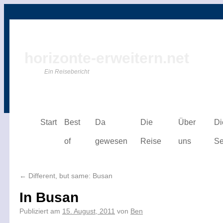
horizonte-erweitern.net
Ein Reisebericht
Start
Best
Da
Die
Über
Di
of
gewesen
Reise
uns
Se
←
Different, but same: Busan
In Busan
Publiziert am
15. August, 2011
von
Ben